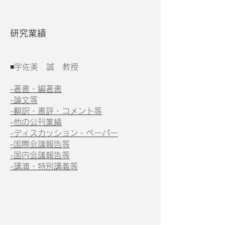
研究業績
◾宇佐美 誠 教授
-著書・編著書
-論文等
-翻訳・書評・コメント等
-他の公刊業績
-ディスカッション・ペーパー
-国際会議報告等
-国内会議報告等
-講演・特別講義等