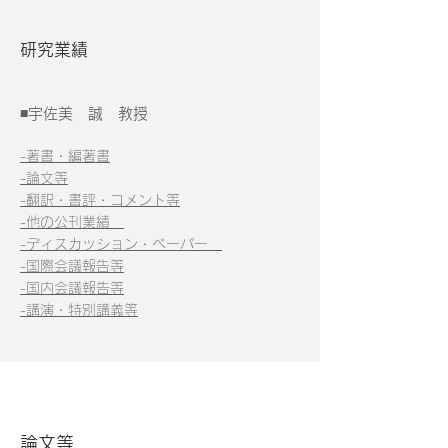
研究業績
◾宇佐美 誠 教授
-著書・編著書
-論文等
-翻訳・書評・コメント等
-他の公刊業績
-ディスカッション・ペーパー
-国際会議報告等
-国内会議報告等
-講演・特別講義等
研究業績：宇佐美 誠 教授
論文等