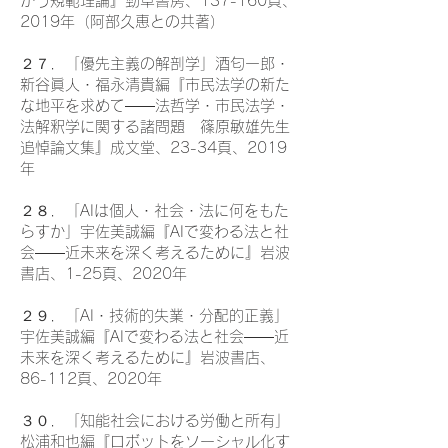
かう規範理論』勁草書房、137-160頁、
2019年（阿部久恵との共著）
２７．「優先主義の解剖学」酒匂一郎・
新谷眞人・福永清貴編『市民法学の新た
な地平を求めて――法哲学・市民法学・
法解釈学に関する諸問題 篠原敏雄先生
追悼論文集』成文堂、23-34頁、2019
年
２８．「AIは個人・社会・法に何をもた
らすか」宇佐美誠編『AIで変わる法と社
会――近未来を深く考えるために』岩波
書店、1-25頁、2020年
２９．「AI・技術的失業・分配的正義」
宇佐美誠編『AIで変わる法と社会――近
未来を深く考えるために』岩波書店、
86-112頁、2020年
３０．「知能社会における労働と所有」
松浦和也編『ロボットをソーシャル化す