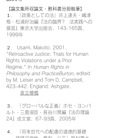
【論文集所収論文・教科書分担執筆】
１． 「政策としての法」井上達夫・嶋津
格・松浦好治編『法の臨界? 法実践への
提言』東京大学出版会、143-165頁、
1999年
２． Usami, Makoto. 2001.
"Retroactive Justice: Trials for Human
Rights Violations under a Prior
Regime." In
Human Rights in
Philosophy and PracticeBurton
, edited
by M. Leiser and Tom D. Campbell,
423-442. England: Ashgate.
英文梗概
３． 「グローバルな正義」ホセ・ヨンパ
ルト・三島淑臣・長谷川晃編『法の理論
24』成文堂、67-93頁、2005年
４． 「将来世代への配慮の道徳的基礎