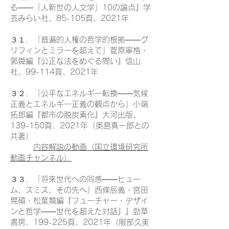
る――「人新世の人文学」10の論点』学
芸みらい社、85-105頁、2021年
３１．「普遍的人権の哲学的根拠――グ
リフィンとミラーを超えて」菅原寧格・
郭舜編『公正な法をめぐる問い』信山
社、99-114頁、2021年
３２．「公平なエネルギー転換――気候
正義とエネルギー正義の観点から」小端
拓郎編『都市の脱炭素化』大河出版、
139-150頁、2021年（奥島真一郎との
共著）
内容解説の動画（国立環境研究所
動画チャンネル）
３３．「将来世代への同感――ヒュー
ム、スミス、その先へ」西條辰義・宮田
晃碩・松葉類編『フューチャー・デザイ
ンと哲学――世代を超えた対話』』勁草
書房、199-225頁、2021年（服部久美