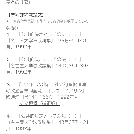
恵との共著）
【学術誌掲載論文】
＊ 審査付学術誌（現時点で査読制を採用している
学術誌）
１． 「公共的決定としての法（一）」
『名古屋大学法政論集』139号95-140
頁、1992年
２． 「公共的決定としての法（二）」
『名古屋大学法政論集』140号351-397
頁、1992年
３． 「パンドラの箱──社会的選択理論
の政治哲学的含意」『レヴァイアサン』
臨時増刊号141-166頁、1992年＊
英文梗概（補正版）
４． 「公共的決定としての法（三）」
『名古屋大学法政論集』143号377-421
頁、1992年