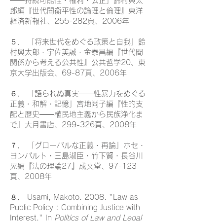
――持続可能性・権利・公正」鈴村興太
郎編『世代間衡平性の論理と倫理』東洋
経済新報社、255-282頁、2006年
５． 「将来世代をめぐる政策と自我」鈴
村興太郎・宇佐美誠・金泰昌編『世代間
関係から考える公共性』公共哲学20、東
京大学出版会、69-87頁、2006年
６． 「語られぬ真実――性暴力をめぐる
正義・和解・記憶」宮地尚子編『性的支
配と歴史――植民地主義から民族浄化ま
で』大月書店、299-326頁、2008年
７． 「グローバルな正義・再論」ホセ・
ヨンパルト・三島淑臣・竹下賢・長谷川
晃編『法の理論27』成文堂、97-123
頁、2008年
８． Usami, Makoto. 2008. "Law as
Public Policy : Combining Justice with
Interest." In
Politics of Law and Legal