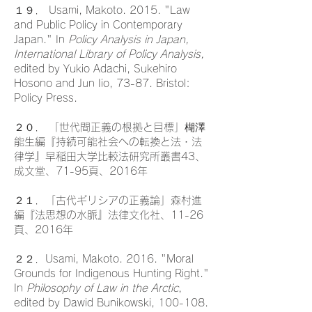
１９． Usami, Makoto. 2015. "Law
and Public Policy in Contemporary
Japan." In
Policy Analysis in Japan,
International Library of Policy Analysis,
edited by Yukio Adachi, Sukehiro
Hosono and Jun Iio, 73-87. Bristol:
Policy Press.
２０． 「世代間正義の根拠と目標」楜澤
能生編『持続可能社会への転換と法・法
律学』早稲田大学比較法研究所叢書43、
成文堂、71-95頁、2016年
２１．「古代ギリシアの正義論」森村進
編『法思想の水脈』法律文化社、11-26
頁、2016年
２２．Usami, Makoto. 2016. "Moral
Grounds for Indigenous Hunting Right."
In
Philosophy of Law in the Arctic
,
edited by Dawid Bunikowski, 100-108.