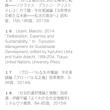
１５． 「古代正義思想における継承と転
換――ソクラテス・プラトン・アリスト
テレス」竹下賢・宇佐美誠編『法思想史
の新たな水脈――私法の源流へ』昭和
堂、156-186頁、2013年
１６．Usami, Makoto. 2014.
"Deliberation, Expertise and
Sustainability." In
Transition
Management for Sustainable
Development,
edited by Kazuhiro Ueta
and Yukio Adachi, 189–204. Tokyo:
United Nations University Press.
１７． 「グローバルな生存権論」宇佐美
誠編『グローバルな正義』勁草書房、3-
26頁、2014年
１８．「社会的選択理論と情報」西垣
通・伊藤守編『よくわかる社会情報学』
ミネルヴァ書房、84-85頁、2015年