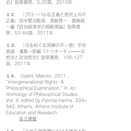
る』勁草書房、3-20頁、2010年
１２． 「グローバルな正義と歴史上の不
正義」田中愛治監修、須賀晃一・齋藤純
一編『政治経済学の規範理論』勁草書
房、53-64頁、2011年
１３． 「法をめぐる見解の不一致」宇佐
美誠・濱真一郎編『ドゥオーキン――法
哲学と政治哲学』勁草書房、109-127
頁、2011年
１４． Usami, Makoto. 2011.
"Intergenerational Rights: A
Philosophical Examination." In
An
Anthology of Philosophical Studies,
Vol. 5
, edited by Patricia Hanna, 333–
342. Athens: Athens Institute of
Education and Research.
英文梗概