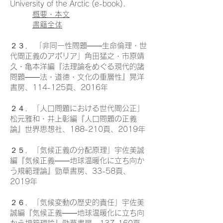
University of the Arctic (e-book).
概要・本文
書籍全体
２３． 「非同一性問題――生命倫理・世
代間正義のアポリア」角田猛之・市原靖
久・亀本洋編『法理論をめぐる現代的諸
問題――法・道徳・文化の重層性』晃洋
書房、114-125頁、2016年
２４．「人口問題における世代間公正」
松元雅和・井上彰編『人口問題の正義
論』世界思想社、188-210頁、2019年
２５．「気候正義の分配原理」宇佐美誠
編『気候正義――地球温暖化に立ち向か
う規範理論』勁草書房、33-58頁、
2019年
２６．「気候変動の歴史的責任」宇佐美
誠編『気候正義――地球温暖化に立ち向