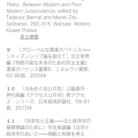
Policy: Between Modern and Post-
Modern Jurisprudence,
edited by
Tadeusz Biernat and Marek Zirk-
Sadowski, 292-315. Warsaw: Wolters
Kluwer Polska.
英文梗概
９． 「グローバルな環境ガバナンス――
シティズンシップ論を超えて」足立幸男
編『持続可能な未来のための民主主義』
環境ガバナンス叢書8、ミネルヴァ書房、
62-86頁、2009年
１０．「法をめぐる公共性」山脇直司・
押村高編『アクセス公共学』新アクセ
ス・シリーズ、日本経済評論社、59-81
頁、2010年
１１． 「効率性と正義――法と経済学の
基礎理論のために」宇佐美誠編『法学と
経済学のあいだ――規範と制度を考え